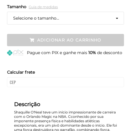
Tamanho
Guia de medidas
Selecione o tamanho...
ADICIONAR AO CARRINHO
Pague
com PIX e ganhe mais
10%
de desconto
Calcular frete
Descrição
Shaquille O'Neal teve um início impressionante de carreira
com o Orlando Magic na NBA. Cconhecido por sua
imponente presença física e habilidades atléticas
excepcionais, era um pivô dominante desde o início. Ele foi
uma força destruidora no garrafão, combinando força,