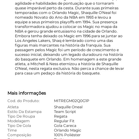
agilidade e habilidades de pontuação que o tornaram
quase imparável perto da cesta. Durante suas primeiras
temporadas com o Orlando Magic, Shaquille O'Neal foi
nomeado Novato do Ano da NBA em 1993 e levou a
equipe a seus primeiros playoffs em 1994. Sua presença
transformadora ajudou a colocar os Magic no mapa da
NBA e gerou grande entusiasmo na cidade de Orlando.
Embora tenha deixado os Magic em 1996 para se juntar ao
Los Angeles Lakers, Shaq é lembrado como uma das
figuras mais marcantes na história da franquia. Sua
passagem pelos Magic foi um período de crescimento e
sucesso inicial, deixando um legado duradouro na história
do basquete em Orlando. Em homenagem a este grande
atleta, a Mitchell & Ness eternizou a história de Shaquille
O'Neal, nesta regata exclusiva. Não perca a chance de levar
para casa um pedaço da história do basquete.
Mais informações
Cod. do Produto:
MITREGM02Q0G1P
Atleta
Shaquille Oneal
Estilo Da Estampa
Team Script
Tipo De Roupa
Regata
Modelagem
Regular Fit
Tipo De Gola
Gola Careca
Time
Orlando Magic
Composição
100% Poliéster