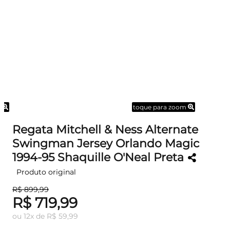
m
toque para zoom
Regata Mitchell & Ness Alternate
Swingman Jersey Orlando Magic
1994-95 Shaquille O'Neal Preta
Produto original
R$ 899,99
R$ 719,99
ou
12
x
de
R$ 59,99