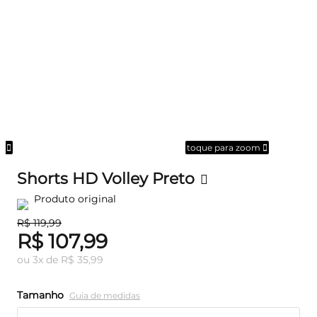
om
toque para zoom
Shorts HD Volley Preto
Produto original
R$ 119,99
R$ 107,99
ou
3
x
de
R$ 35,99
Tamanho
Guia de medidas