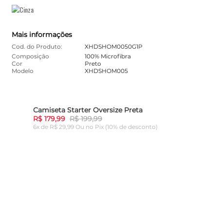
Mais informações
Cod. do Produto:
XHDSHOM0050G1P
Composição
100% Microfibra
Cor
Preto
Modelo
XHDSHOM005
Camiseta Starter Oversize Preta
10%
-
10%
R$ 179,99
R$ 199,99
6x de R$ 29,99 Ou
no Pix (10% de desconto)
ADICIONAR AO CARRINHO