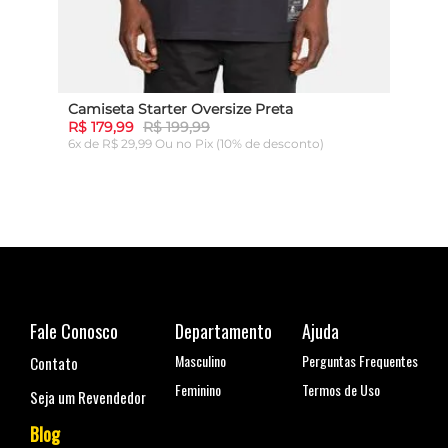
Camiseta Starter Oversize Preta
Cami
R$ 179,99
R$ 199,99
R$ 1
6x de R$ 29,99 Ou
no Pix (10% de desconto)
6x de
ADICIONAR AO CARRINHO
Fale Conosco
Departamento
Ajuda
Masculino
Perguntas Frequentes
Contato
Feminino
Termos de Uso
Seja um Revendedor
Blog