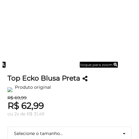
m
toque para zoom
Top Ecko Blusa Preta
Produto original
R$ 69,99
R$ 62,99
ou
2
x
de
R$ 31,49
Selecione o tamanho...