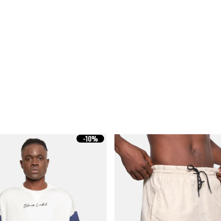
-
10%