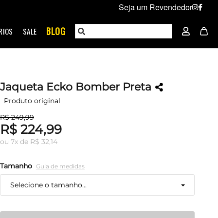
Seja um Revendedor
BLOG
RIOS
SALE
Jaqueta Ecko Bomber Preta
Produto original
R$ 249,99
R$ 224,99
ou
7
x
de
R$ 32,14
Tamanho
Guia de medidas
Selecione o tamanho...
P
Restam mais de 6 itens