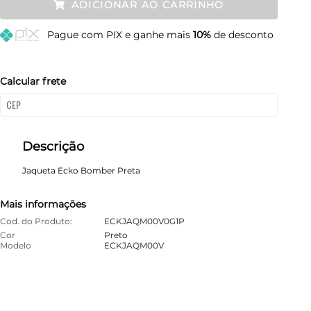
ADICIONAR AO CARRINHO
M
Esgotado
Pague
com PIX e ganhe mais
10%
de desconto
G
Esgotado
GG
Esgotado
Calcular frete
Descrição
Jaqueta Ecko Bomber Preta
Mais informações
Cod. do Produto:
ECKJAQM00V0G1P
Cor
Preto
Modelo
ECKJAQM00V