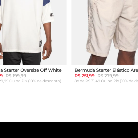
a Starter Oversize Off White
Bermuda Starter Elástico Are
99
R$ 199,99
R$ 251,99
R$ 279,99
 29,99 Ou
no Pix (10% de desconto)
8x de R$ 31,49 Ou
no Pix (10% de d
G
GG
P
M
G
GG
ICIONAR AO CARRINHO
ADICIONAR AO CARRI