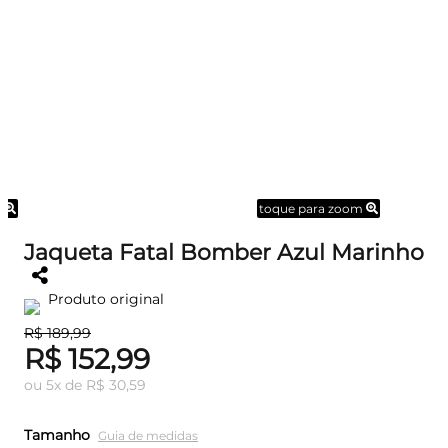
m
toque para zoom
Jaqueta Fatal Bomber Azul Marinho
Produto original
R$ 189,99
R$ 152,99
ou
5
x
de
R$ 30,59
Tamanho
Guia de medidas