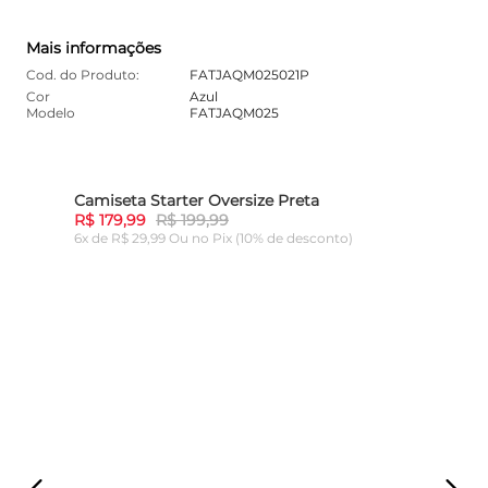
Mais informações
Cod. do Produto:
FATJAQM025021P
Cor
Azul
Modelo
FATJAQM025
Camiseta Starter Oversize Preta
Cami
10%
-
10%
R$ 179,99
R$ 199,99
R$ 1
6x de R$ 29,99 Ou
no Pix (10% de desconto)
6x de
ADICIONAR AO CARRINHO