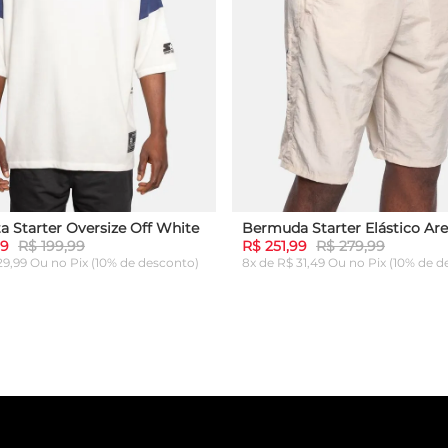
a Starter Oversize Off White
Bermuda Starter Elástico Are
99
R$ 199,99
R$ 251,99
R$ 279,99
 29,99 Ou
no Pix (10% de desconto)
8x de R$ 31,49 Ou
no Pix (10% de d
G
GG
P
M
G
GG
ICIONAR AO CARRINHO
ADICIONAR AO CARRI