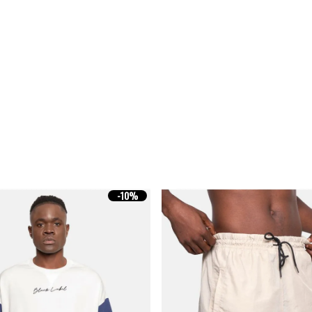
-
10%