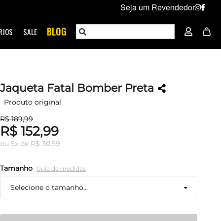
Seja um Revendedor
BLOG
RIOS
SALE
Jaqueta Fatal Bomber Preta
Produto original
R$ 189,99
R$ 152,99
ou
5
x
de
R$ 30,59
Tamanho
Guia de medidas
Selecione o tamanho...
P
Restam mais de 6 itens